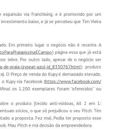
e expansão via franchising, e é promovido por um
investimento baixo, e já se percebeu que Tim Vieira
ado. Em primeiro lugar o negócio não é recente. A
oParaPraiapiscina
ECampo
) página essa que já está
or lebre. Por outro lado, apesar de o negócio ser
a-de-praia-izyseat-az
ul-id_8330767.html
) produto
a). O Preço de venda do Kupy é demasiado elevado.
 o Kupy via facebook (
https://www.facebook.com/
Afinal os 1.200 exemplares foram “oferecidos” ou
bre o produto (tecido anti-nódoas, kit 2 em 1:
tuais sócios, o que só prejudicou o seu Pitch. Tim
tado a proposta. Fez mal. Podia ter proposto esse
ook. Mau Pitch e má decisão da empreendedora.