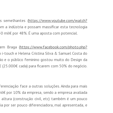
s semelhantes (
https://www.youtube.com/
watch?
com a indústria e possam massificar esta tecnolo
gia
r 30 mil€ por 48%. É uma aposta com potencial.
 em Braga (
https://www.facebook.com/
photo.php?
do i-touch e Helena Cristina Silva & Samuel Costa do
ção e o público feminino gostou muito do Design da
00€ (25.000€ cada) para ficarem com 50% do negócio.
renciação face a outras soluções. Ainda para mais
 mil€ por 10% da empresa, sendo a empresa avaliada
altura (construção civil, etc) também é um pouco
ia por ser pouco diferenciadora, mal apresentada, e