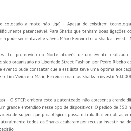
e colocado a moto não liga) – Apesar de existirem tecnologia
 dificilmente patenteável. Para Sharks que tenham boas ligações 
ia pode ser rentável e viável. Mário Ferreira foi o Shark a investi
lva foi promovida no Norte através de um evento realizado
ic sido organizado no Liberdade Street Fashion, por Pedro Ribeiro 
sse evento pude constatar que a estilista teve uma óptima aceita
e o Tim Vieira e o Mário Ferreira foram os Sharks a investir 50.0
s) – O STEP, embora esteja patenteado, não apresenta grande dife
 um grande entendido nesse tipo de dispositivos. O pedido de 350
ideia de sugerir que paraplégicos possam trabalhar em obras em 
 Naturalmente todos os Sharks acabaram por recusar investir na ide
decisão.