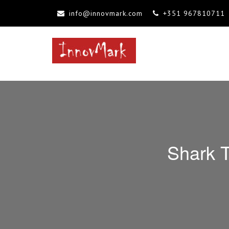
info@innovmark.com
+351 967810711
INNOVMARK
Mentoria, Consultoria, Formação
Shark T