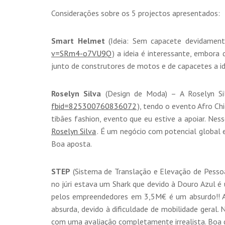
Considerações sobre os 5 projectos apresentados:
Smart Helmet
(Ideia: Sem capacete devidament
v=SRm4-o7VU9Q
) a ideia é interessante, embora
junto de construtores de motos e de capacetes a ide
Roselyn Silva
(Design de Moda) – A Roselyn Si
fbid=825300760836
072
), tendo o evento Afro Ch
tibães fashion, evento que eu estive a apoiar. Ne
Roselyn Silva
. É um negócio com potencial global 
Boa aposta.
STEP
(Sistema de Translação e Elevação de Pessoa
no júri estava um Shark que devido à Douro Azul é
pelos empreendedores em 3,5M€ é um absurdo!! A 
absurda, devido à dificuldade de mobilidade geral.
com uma avaliação completamente irrealista. Boa 