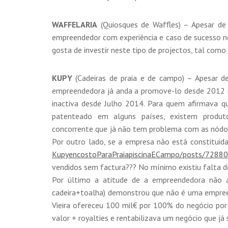
WAFFELARIA
(Quiosques de Waffles) – Apesar de 
empreendedor com experiência e caso de sucesso no 
gosta de investir neste tipo de projectos, tal como
KUPY
(Cadeiras de praia e de campo) – Apesar de
empreendedora já anda a promove-lo desde 2012 
inactiva desde Julho 2014. Para quem afirmava qu
patenteado em alguns países, existem produt
concorrente que já não tem problema com as nódoa
Por outro lado, se a empresa não está constitui
KupyencostoParaPraiapiscina
ECampo/posts/
72880
vendidos sem factura??? No mínimo existiu falta de
Por último a atitude de a empreendedora não a
cadeira+toalha) demonstrou que não é uma empreend
Vieira ofereceu 100 mil€ por 100% do negócio por
valor + royalties e rentabilizava um negócio que 