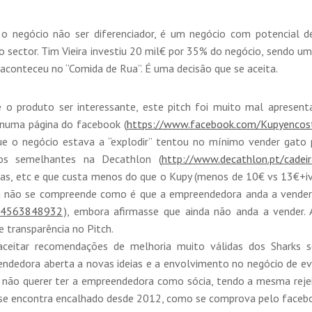
o negócio não ser diferenciador, é um negócio com potencial d
sector. Tim Vieira investiu 20 mil€ por 35% do negócio, sendo um 
 aconteceu no “Comida de Rua”. É uma decisão que se aceita.
 o produto ser interessante, este pitch foi muito mal apresent
numa página do facebook (
https://www.facebook.com/
Kupyencost
e o negócio estava a “explodir” tentou no mínimo vender gato p
os semelhantes na Decathlon (
http://www.decathlon.pt/
cadeir
s, etc e que custa menos do que o Kupy (menos de 10€ vs 13€+iv
da não se compreende como é que a empreendedora anda a vender
4563848932
), embora afirmasse que ainda não anda a vender. 
 transparência no Pitch.
ceitar recomendações de melhoria muito válidas dos Sharks so
edora aberta a novas ideias e a envolvimento no negócio de even
 não querer ter a empreendedora como sócia, tendo a mesma rejei
já se encontra encalhado desde 2012, como se comprova pelo faceb