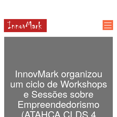
INNOVMARK
Mentoria, Consultoria, Formação
InnovMark organizou
um ciclo de Workshops
e Sessões sobre
Empreendedorismo
(ATAHCA CLDS 4