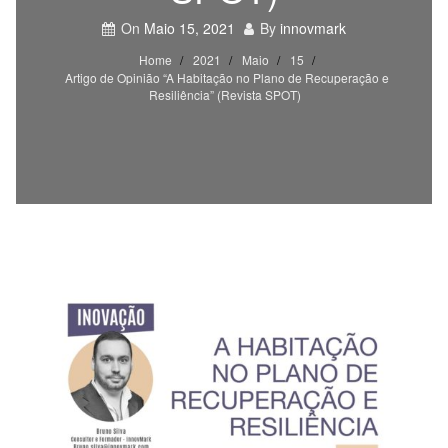
On
Maio 15, 2021
By
innovmark
Home
2021
Maio
15
Artigo de Opinião “A Habitação no Plano de Recuperação e
Resiliência” (Revista SPOT)