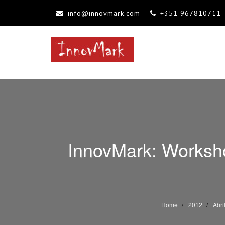
info@innovmark.com
+351 967810711
INNOVMARK
Mentoria, Consultoria, Formação
InnovMark: Worksho
Home
2012
Abri