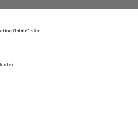
ting Online”
são:
dente)