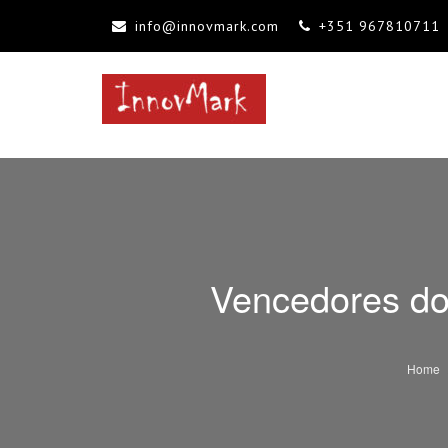
info@innovmark.com
+351 967810711
INNOVMARK
Mentoria, Consultoria, Formação
Vencedores do
Home